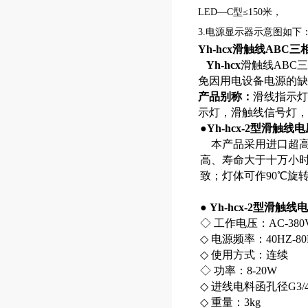
LED—C型≤150米，
3.电源显示器示意图如下
Yh-hcx滑触线AB
Yh-hcx
滑触线ABC
免因用电设备电源的缺
产品别称：
滑线指示灯
示灯，滑触线信号灯，
●
Yh-hcx-2型滑触
本产品采用进口超高亮
高、寿命大于十万小
致；灯体可作90℃旋
●
Yh-hcx-2型滑触
◇ 工作电压：AC-380
◇ 电源频率：40HZ-80
◇ 使用方式：连续
◇ 功率：8-20W
◇ 进线电料函孔径G3/4
◇ 重量：3kg