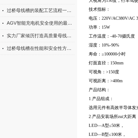
大视角为150度，行车驾
技术指标：
过桥母线槽的装配工艺流程一起来看看！
电压：220V/AC380V/AC 30
AGV智能充电机安全使用的最佳实践
功率：15W
实力厂家倾历打造高质量母线槽 为电气工程出力
工作温度：-40-70摄氏度
湿度：10%-90%
过桥母线槽在性能和安全性方面的特点
寿命：≥100000小时
灯面直径：150mm
可视角：>150度
可视距离：>400m
产品结构：
1.产品组成：
选用元件有高效半导体发
2.产品安装场所zui大距离
LED—A型≤50米，
LED—B型≤100米，