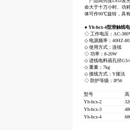
产品高亮度LED发光
命大于十万小时、功
体可作90℃旋转，具有
●
Yh-hcx-4型滑触
◇ 工作电压：AC-380
◇ 电源频率：40HZ-80
◇ 使用方式：连续
◇ 功率：8-20W
◇ 进线电料函孔径G3/4
◇ 重量：7kg
◇ 接线方式：Y接法
◇ 防护等级：IP56
型号
高
Yh-hcx-2
32
Yh-hcx-3
48
Yh-hcx-4
68