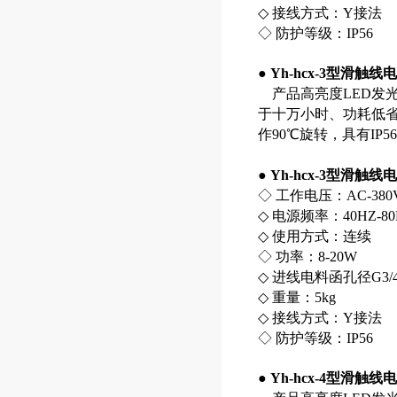
◇ 接线方式：Y接法
◇ 防护等级：IP56
●
Yh-hcx-3型滑触
产品高亮度LED发光
于十万小时、功耗低
作90℃旋转，具有IP
●
Yh-hcx-3型滑触
◇ 工作电压：AC-380
◇ 电源频率：40HZ-80
◇ 使用方式：连续
◇ 功率：8-20W
◇ 进线电料函孔径G3/4
◇ 重量：5kg
◇ 接线方式：Y接法
◇ 防护等级：IP56
●
Yh-hcx-4型滑触