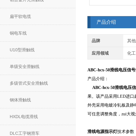
扁平软电缆
产品介绍
铜电车线
品牌
其他
U10型滑触线
应用领域
化工
单级安全滑触线
ABC-hcx-50滑线电压信
产品介绍：
多级管式安全滑触线
ABC-hcx-50滑线电
果。该产品采用LED进
钢体滑触线
外壳采用电镀冷轧板及静
可任意调整角度，zui大
HXDL电缆滑线
滑线电源指示灯
技术参数
DLC工字钢滑车