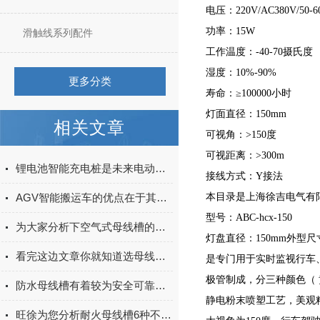
电压：220V/AC380V/50-6
功率：15W
滑触线系列配件
工作温度：-40-70摄氏度
湿度：10%-90%
更多分类
寿命：≥100000小时
灯面直径：150mm
相关文章
可视角：>150度
可视距离：>300m
锂电池智能充电桩是未来电动汽车充电行业的重要发展方向
接线方式：Y接法
AGV智能搬运车的优点在于其自动化、智能化和高效率
本目录是上海徐吉电气有
型号：ABC-hcx-150
为大家分析下空气式母线槽的储存事项
灯盘直径：150mm外型尺寸：7
看完这边文章你就知道选母线槽好还是电缆好
是专门用于实时监视行车
极管制成，分三种颜色（
防水母线槽有着较为安全可靠的性能
静电粉末喷塑工艺，美观
旺徐为您分析耐火母线槽6种不同的制造标准