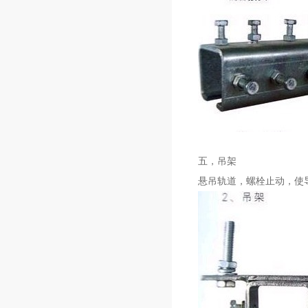
五，吊架
悬吊轨道，螺栓止动，使