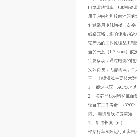
电缆滑轨滑车，C型槽钢
用于户内外和接触油污的
轧道采用冷轧钢板一次冷
线路短咯，影响使用的缺
该产品的工作原理见工程
当的长度（1-2.5mm
往复移动，通过电缆的拖
安装简便，无需调试，且
三、 电缆滑线主要技术数
1、 额定电压：AC750V
2、 每芯导线材料和截面积：橡
轮台车工作寿命：<3200h 
四、 电缆滑线订货需知
1、 轨道长度（m）
根据行车实际运行距离由