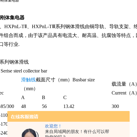
200刚体集电器
-T、HXPnL-TⅡ、HXPnL-TⅢ系列钢体滑线由铜导轨、导轨支
件组合而成，由于该产品具有电流大、耐高温、抗腐蚀等特点，
口等行业.
-T系列钢体滑线
rise steel collector bar
滑触线
截面尺寸（mm）Busbar size
载流量（A
（mm）
ec
Current（A
A
B
C
85/300
48
56
13.42
300
110/400
50
56
14.11
400
170/500
55
56
15.88
500
欢迎您！
来自局域网的朋友！有什么可以帮
240/700
58
56
16.93
700