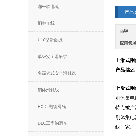
扁平软电缆
产品
铜电车线
品牌
U10型滑触线
应用领
单级安全滑触线
上滑式刚
产品描述
多级管式安全滑触线
上滑式刚
钢体滑触线
刚体集电
HXDL电缆滑线
特点被广
刚体集电
DLC工字钢滑车
线厂家。