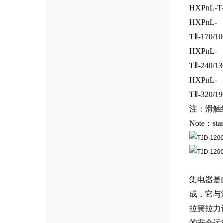
HXPnL-T-
HXPnL-
TⅡ-170/10
HXPnL-
TⅡ-240/13
HXPnL-
TⅡ-320/19
注：滑触
Note：stan
集电器是
成，它与
拉簧拉力
的安全运