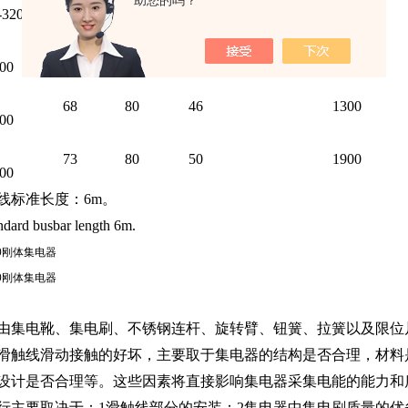
助您的吗？
320/900
63
56
18.7
900
65
80
46
1000
00
68
80
46
1300
00
73
80
50
1900
00
线标准长度：6m。
dard busbar length 6m.
由集电靴、集电刷、不锈钢连杆、旋转臂、钮簧、拉簧以及限位
滑触线滑动接触的好坏，主要取于集电器的结构是否合理，材料
设计是否合理等。这些因素将直接影响集电器采集电能的能力和
行主要取决于：1滑触线部分的安装：2集电器中集电刷质量的优