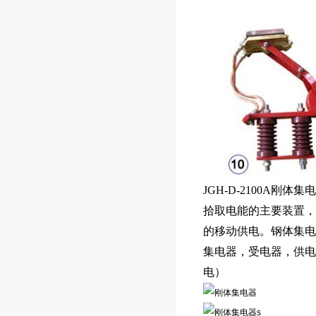
JGH-D-2100A刚体
拾取电能的主要装置，
的移动供电。钢体集电
集电器，受电器，供电
电）