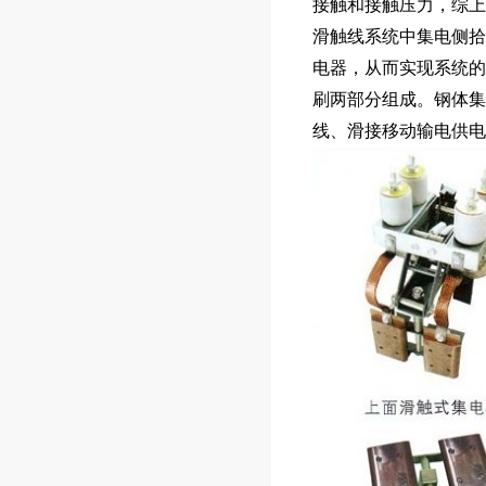
接触和接触压力，综上
滑触线系统中集电侧拾
电器，从而实现系统的
刷两部分组成。钢体集
线、滑接移动输电供电