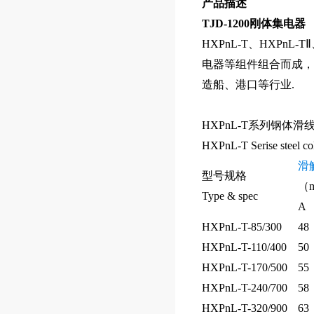
产品描述
TJD-1200刚体集电器
HXPnL-T、HXPn
电器等组件组合而成，
造船、港口等行业.
HXPnL-T系列钢体滑
HXPnL-T Serise steel col
滑
型号规格
（
Type & spec
A
HXPnL-T-85/300
48
HXPnL-T-110/400
50
HXPnL-T-170/500
55
HXPnL-T-240/700
58
HXPnL-T-320/900
63