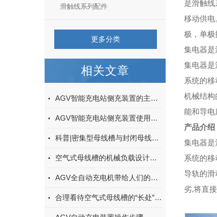
是滑触线
滑触线系列配件
移动供电
极，单极
更多分类
集电器是
集电器是
相关文章
系统的移
机械结构
AGV智能充电站侧充装置的主要组成部分与功能了解一下
能和导电
AGV智能充电站侧充装置使用的场合和特点介绍
产品介绍
科普|密集型母线槽与封闭母线槽的特点说明
集电器是
空气式母线槽的机械负载设计说明
系统的移
导轨的滑
AGV全自动充电机带给人们的益处有哪些
劣,将直
合理看待空气式母线槽的“长处”与“不足”