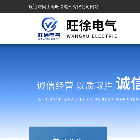
欢迎访问上海旺徐电气有限公司网站