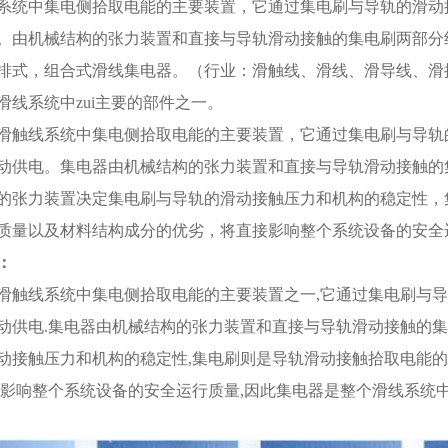
系统中集电侧拾取电能的主要装置，它通过集电刷与导轨的滑动
。由机械结构的张力装置和直接与导轨滑动接触的集电刷两部分
排式，组合式滑线集电器。（行业：滑触线、滑线、滑导线、滑
滑线系统中zui主要的部件之一。
滑触线系统中集电侧拾取电能的主要装置，它通过集电刷与导轨
动供电。集电器由机械结构的张力装置和直接与导轨滑动接触的
的张力装置决定集电刷与导轨的滑动接触压力和机构的稳定性，
质量以及材料结构成分的优劣，将直接影响整个系统设备的安全
：
滑触线系统中集电侧拾取电能的主要装置之一,它通过集电刷与导
动供电.集电器由机械结构的张力装置和直接与导轨滑动接触的集
动接触压力和机构的稳定性,集电刷则是导轨滑动接触拾取电能的
接影响整个系统设备的安全运行质量,因此集电器是整个滑线系统中z