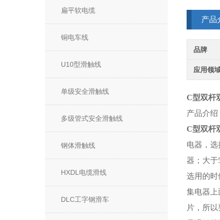
扁平软电缆
产品
铜电车线
品牌
U10型滑触线
应用领
单级安全滑触线
C型双杆
产品介绍
多级管式安全滑触线
C型双杆
电器，选
钢体滑触线
器；大于
HXDL电缆滑线
选用的时
集电器上
DLC工字钢滑车
片，所以