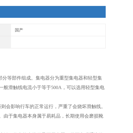
国产
部分等部件组成。集电器分为重型集电器和轻型集
般滑触线电流小于等于500A，可以选用轻型集电
否则会影响行车的正常运行，严重了会烧坏滑触线。
。由于集电器本身属于易耗品，长期使用会磨损靴