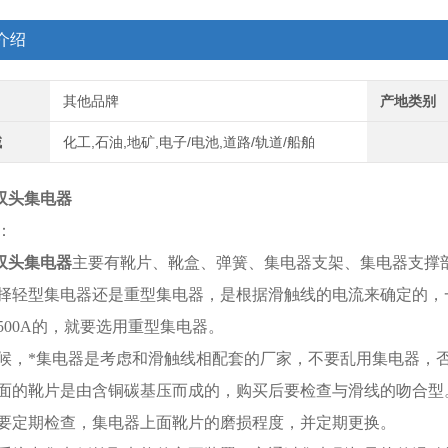
介绍
其他品牌
产地类别
域
化工,石油,地矿,电子/电池,道路/轨道/船舶
双头集电器
：
双头集电器
主要有靴片、靴盒、弹簧、集电器支架、集电器支撑
择轻型集电器还是重型集电器，是根据滑触线的电流来确定的，一
500A的，就要选用重型集电器。
候，*集电器是考虑和滑触线相配套的厂家，不要乱用集电器，
面的靴片是由含铜碳基压而成的，购买后要检查与滑线的吻合型
要定期检查，集电器上面靴片的磨损程度，并定期更换。