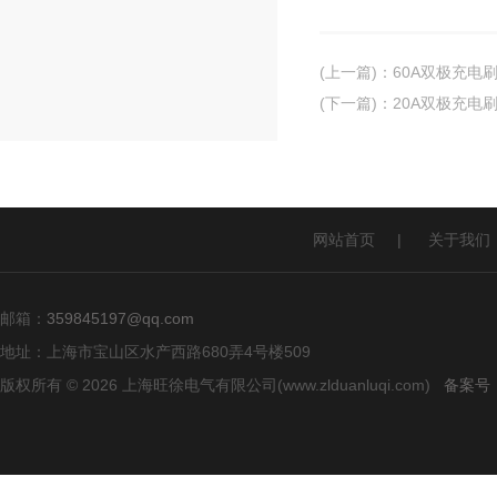
(上一篇)
：
60A双极充电刷
(下一篇)
：
20A双极充电
网站首页
|
关于我们
邮箱：
359845197@qq.com
地址：上海市宝山区水产西路680弄4号楼509
版权所有 © 2026 上海旺徐电气有限公司(www.zlduanluqi.com)
备案号：