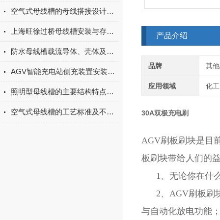
空气式母线槽的母线搭接设计原则
上海旺徐过桥母线槽安装与存放的基本准则
产品介绍
防水母线槽载流导体、壳体及绝缘材料组成分析
品牌
其他
AGV智能充电站侧充装置安装调试、日常维护与使用注意事项全解
应用领域
化工
照明型母线槽的主要结构特点和性能概述
空气式母线槽的工艺标准及不同部分的安装
30A双极充电刷
AGV刷板刷块是目
板刷块带给人们的
1、无论你在什么
2、AGV刷板刷
与自动化放电功能