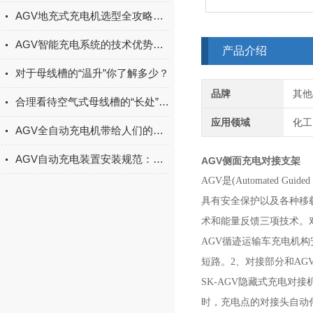
AGV地充式充电机选型全攻略：接口、功率、通信协议与适配车型指南
AGV智能充电系统的技术优势主要有这几点
产品介绍
对于母线槽的“温升”你了解多少？
品牌
其他
合理看待空气式母线槽的“长处”与“不足”
应用领域
化工
AGV全自动充电机带给人们的益处有哪些
AGV自动充电装置安装规范：定位精度校准、安全防护（防过载）与布线要点
AGV侧面充电对接支架
AGV是(Automated
具有安全保护以及各种移载功
术和能量反馈三项技术。对
AGV循迹运输车充电机
短路。2、对接部分和A
SK-AGV隐藏式充电
时，充电点的对接头自动