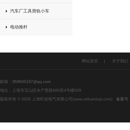
汽车厂工具滑轨小车
电动推杆
网站首页
|
关于我们
邮箱：
359845197@qq.com
地址：上海市宝山区水产西路680弄4号楼509
版权所有 © 2026 上海旺徐电气有限公司(www.zlduanluqi.com)
备案号：