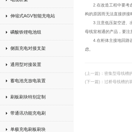
2.在改造工程中要考虑
构的原因而无法直接拼接
伸缩式AGV智能充电站
3.注意低压架空进、出
母线室相通的产品，要注
磷酸铁锂电池组
4.在柜体主接地回路设
侧面充电对接支架
虑。
通用型对接装置
(上一篇)
：
密集型母线槽
蓄电池充放电装置
(下一篇)
：
过桥母线槽的
刷板刷块特别定制
带通讯功能充电刷
单极充电刷板刷块