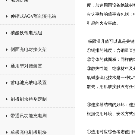
度，加速周围设备绝缘材
火灾事故的肇事者包括：
伸缩式AGV智能充电站
引起的火灾事故。
磷酸铁锂电池组
极限温升值可以说是关键
侧面充电对接支架
①铜排的纯度：含铜量直
②导体的截面积：同样的
通用型对接装置
③散热性能：绝缘材料及
氧树脂硫化技术是一种以*
蓄电池充放电装置
散去，用肌肤接触没有任
刷板刷块特别定制
④连接器结构的好坏：连
根据使用环境、安装方式
带通讯功能充电刷
①选用时应综合考虑使用
单极充电刷板刷块