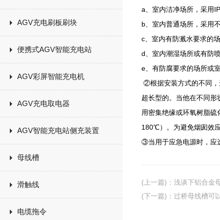
a、室内洁净场所，采用I
AGV充电刷板刷块
b、室内普通场所，采用不
c、室内有防溅水要求的场
便携式AGV智能充电站
d、室内潮湿场所或有防喷
e、有防腐要求的场所或室
AGV彩屏智能充电机
②根据安装方式的不同，
超长型的。当他在不同形
AGV充电取电器
用密集绝缘或环氧树脂硫化
180℃）。为避免烟囱
AGV智能充电站侧充装置
③当用于应急电源时，应
母线槽
(上一篇)
：
浅谈下铝合金
滑触线
(下一篇)
：
过桥母线槽可
电缆拖令