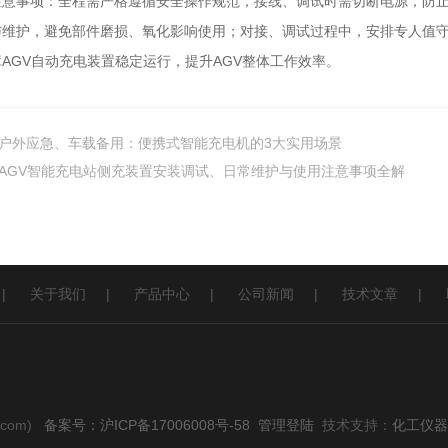
事项：全程需严格遵循安全操作规范，接线、调试时需切断电源，防止
与维护，避免部件磨损、氧化影响使用；对接、调试过程中，安排专人值
AGV自动充电装置稳定运行，提升AGV整体工作效率。
户外应急、车载备用：便携式智能充电机的3大实用场景
AGV智能充电站侧充装置安装调试、日常维护与使用注意事项全解
|
关于我们
|
产品中心
|
公司新闻
|
技术文章
|
.com)
备案号：沪ICP备17006008号-58
管理登陆
技术支持：
化工仪器