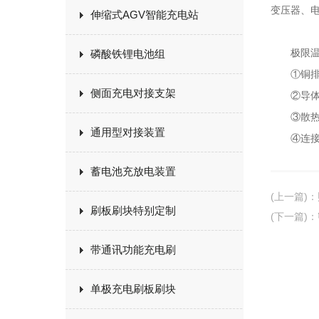
变压器、
伸缩式AGV智能充电站
极限温升
磷酸铁锂电池组
①铜排的
侧面充电对接支架
②导体的
③散热性
通用型对接装置
④连接头
蓄电池充放电装置
(上一篇)
：
刷板刷块特别定制
(下一篇)
：
带通讯功能充电刷
单极充电刷板刷块