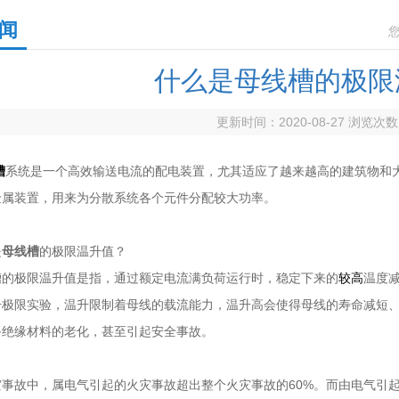
闻
什么是母线槽的极限
更新时间：2020-08-27 浏览次
槽
系统是一个高效输送电流的配电装置，尤其适应了越来越高的建筑物和
金属装置，用来为分散系统各个元件分配较大功率。
是
母线槽
的极限温升值？
极限温升值是指，通过额定电流满负荷运行时，稳定下来的
较高
温度
升极限实验，温升限制着母线的载流能力，温升高会使得母线的寿命减短
备绝缘材料的老化，甚至引起安全事故。
故中，属电气引起的火灾事故超出整个火灾事故的60%。而由电气引起