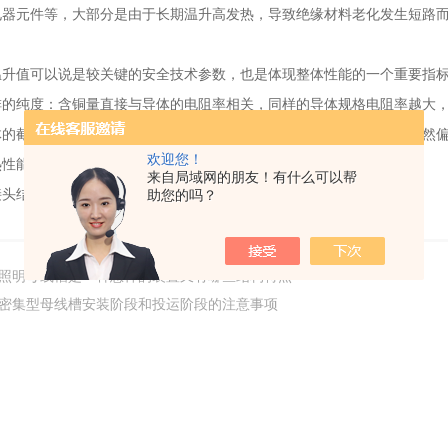
电器元件等，大部分是由于长期温升高发热，导致绝缘材料老化发生短路
值可以说是较关键的安全技术参数，也是体现整体性能的一个重要指标
纯度：含铜量直接与导体的电阻率相关，同样的导体规格电阻率越大，
截面积：同样的结构和技术、同样含铜量的导体截面积小，温升自然
欢迎您！
能：绝缘材料及外壳结构散热不好，温升自然偏高。
来自局域网的朋友！有什么可以帮
结构的好坏：连接头接触不好，温升也会偏高。
助您的吗？
照明母线槽是一种怎样的装置又有哪些结构特点
密集型母线槽安装阶段和投运阶段的注意事项