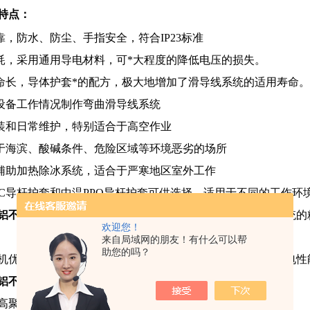
特点：
可靠，防水、防尘、手指安全，符合IP23标准
降耗，采用通用导电材料，可*大程度的降低电压的损失。
寿命长，导体护套*的配方，极大地增加了滑导线系统的适用寿命。
据设备工作情况制作弯曲滑导线系统
安装和日常维护，特别适合于高空作业
用于海滨、酸碱条件、危险区域等环境恶劣的场所
电辅助加热除冰系统，适合于严寒地区室外工作
PVC导杆护套和中温PPO导杆护套可供选择，适用于不同
的工作环
铝不锈钢导杆）
产品规格随着电流容量的增大而划分，与传统的
欢迎您！
来自局域网的朋友！有什么可以帮
助您的吗？
机优化设计而成，具有交流阻抗低，能耗小，表面积大，导电性
铝不锈钢导杆）
材料选用严格
高聚乙醛脂制成，有强度高，抗老化的特点。