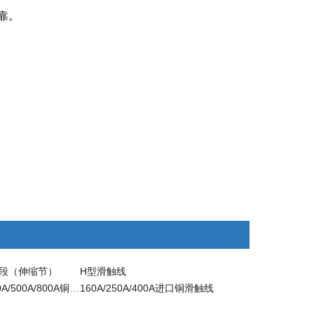
靠。
段（伸缩节）
H型滑触线
200A/300A/400A/500A/800A铜滑触线
160A/250A/400A进口铜滑触线