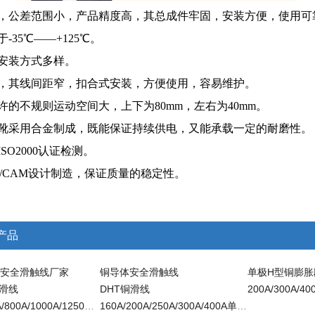
，公差范围小，产品精度高，其总成件牢固，安装方便，使用可
-35℃——+125℃。
安装方式多样。
，其线间距窄，扣合式安装，方便使用，容易维护。
许的不规则运动空间大，上下为80mm，左右为40mm。
靴采用合金制成，既能保证持续供电，又能承载一定的耐磨性。
SO2000认证检测。
D/CAM设计制造，保证质量的稳定性。
产品
HT安全滑触线厂家
铜导体安全滑触线
单极H型铜膨胀
滑线
DHT铜滑线
400A/500A/800A/1000A/1250A单级铜滑触线
160A/200A/250A/300A/400A单级铜滑线