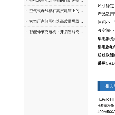
锂电池智能充电桩的维护需要注意什么？
尺寸稳定
空气式母线槽在高层建筑上的应用
产品适用于
实力厂家倾历打造高质量母线槽 为电气工程出力
体积小，
占空间小
智能伸缩充电机：开启智能充电新体验
集电器允
集电器触
通过欧洲I
采用CA
相关
HxPnR-
H型单极铜