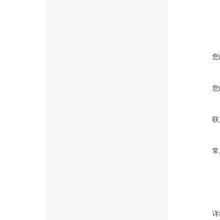
您
您
联
常
详