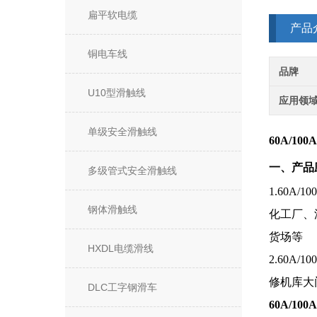
扁平软电缆
产品
铜电车线
品牌
U10型滑触线
应用领
单级安全滑触线
60A/10
一、产品
多级管式安全滑触线
1.60
钢体滑触线
化工厂、
货场等
HXDL电缆滑线
2.60
修机库大
DLC工字钢滑车
60A/10