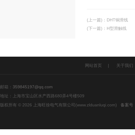
(上一篇)
：
DHT铜滑线
(下一篇)
：
H型滑触线
网站首页
|
关于我们
邮箱：
359845197@qq.com
地址：上海市宝山区水产西路680弄4号楼509
版权所有 © 2026 上海旺徐电气有限公司(www.zlduanluqi.com)
备案号：