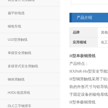
扁平软电缆
产品介绍
铜电车线
品牌
其他
U10型滑触线
应用领域
化工
单级安全滑触线
H型单极铜滑线
产品特点：
多级管式安全滑触线
HXPnR-Hn型安
H型铜滑触线采用了铝
钢体滑触线
轨的外形尺寸与铝导轨
HXDL电缆滑线
于固定设备的输电母线
H型单极铜滑线
DLC工字钢滑车