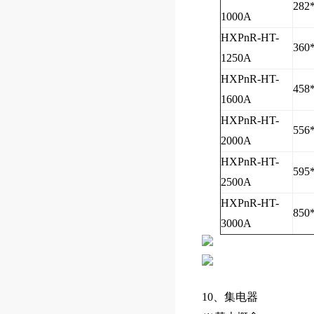
282
1000A
HXPnR-HT-
360
1250A
HXPnR-HT-
458
1600A
HXPnR-HT-
556
2000A
HXPnR-HT-
595
2500A
HXPnR-HT-
850
3000A
10、集电器