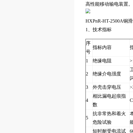
高性能移动输电装置。
HXPnR-HT-250
1、技术指标
序
指标内容
号
1
绝缘电阻
>
2
绝缘介电强度
3
外壳击穿电压
>
相比漏电起痕指
4
C
数
抗非常热和着火
5
危险试验
短时耐受电流试