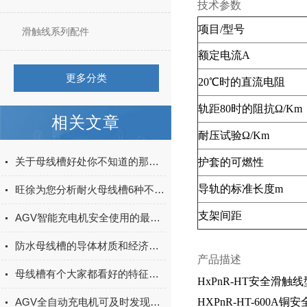
技术参数
项目/型号
滑触线系列配件
额定电流A
更多分类
20℃时的直流电阻
轨距80时的阻抗Ω/Km
相关文章
耐压试验Ω/Km
关于母线槽好处你不知道的那些事！
护套的可燃性
导轨的标准长度m
旺徐为您分析耐火母线槽6种不同的制造标准
支架间距
AGV智能充电机安全使用的最佳实践
防水母线槽的导体材质和经济截面的选择
产品描述
母线槽有个大家都看好的特征是什么你知道吗?
HxPnR
-HT安全
滑触线
AGV全自动充电机可及时发现电池的异常情况并进行处理
HXPnR-HT-600A