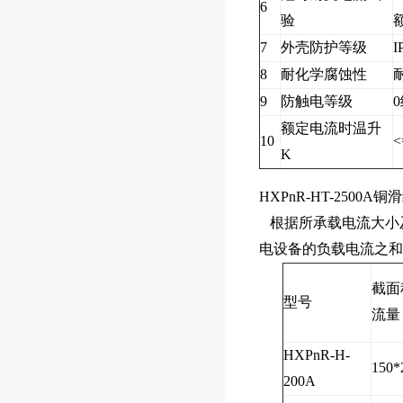
6
验
7
外壳防护等级
I
8
耐化学腐蚀性
9
防触电等级
额定电流时温升
10
<
K
HXPnR-HT-250
根据所承载电流大小
电设备的负载电流之和
截面
型号
流量
HXPnR-H-
150*
200A