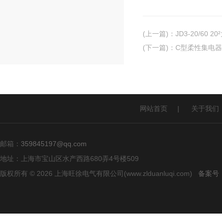
(上一篇)
：
JD3-20/60
(下一篇)
：
C型柔性集电器
网站首页
|
关于我们
邮箱：
359845197@qq.com
地址：上海市宝山区水产西路680弄4号楼509
版权所有 © 2026 上海旺徐电气有限公司(www.zlduanluqi.com)
备案号：