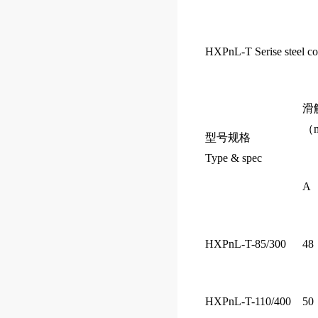
HXPnL-T Serise steel col
滑触
（
型号规格
Type & spec
A
HXPnL-T-85/300
48
HXPnL-T-110/400
50