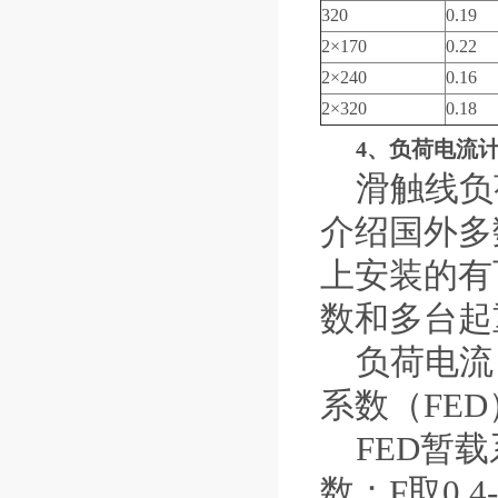
320
0.19
2×170
0.22
2×240
0.16
2×320
0.18
4、负荷电流
滑触线负
介绍国外多
上安装的有
数和多台起
负荷电流（
系数（FE
FED暂载
数：F取0.4-