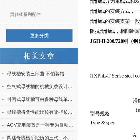
滑触线分为单线式和双
滑触线的安装方式，一
滑触线系列配件
滑触线的安装支架一般
阻抗滑触线，相间距离可
更多分类
JGH-II-200/728刚
相关文章
母线槽安装三部曲 不怕装错
HXPnL-T Serise steel col
空气式母线槽的机械负载设计说明
封闭式母线槽可由多种母线单元组成，它们分别是？
滑触
（
母线槽折叠性能比较有哪些长处？
型号规格
Type & spec
AGV充电装置是一种专为自动导引车（AGV）提供电能的设备
A
阐述母线槽所经历的三代，不得不涨的知识！