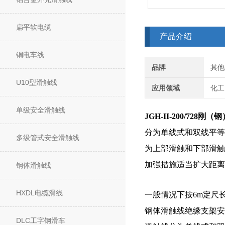
扁平软电缆
产品介绍
铜电车线
品牌
其他
U10型滑触线
应用领域
化工
单级安全滑触线
JGH-II-200/728刚
分为单线式和双线平等
多级管式安全滑触线
为上部滑触和下部滑触
加强措施适当扩大距离
钢体滑触线
HXDL电缆滑线
一般情况下按6m定尺
钢体滑触线
绝缘支架安
DLC工字钢滑车