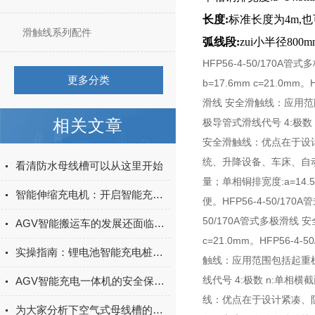
长度:
标准长度为4m,
滑触线系列配件
弧线段:
zui小半径800m
HFP56-4-50/170
更多分类
b=17.6mm c=21.0
滑线 安全滑触线：应用范
相关文章
极导管式滑线代号 4:极数 n
安全滑触线：优点在于设计
统、升降设备、车床、自动仓
看清防水母线槽可以从这里开始
量；单相铜排宽度:a=14.5
智能伸缩充电机：开启智能充电新体验
便。HFP56-4-50/
50/170A管式多极滑线 
AGV智能搬运车的发展还面临着一些挑战和问题
c=21.0mm。HFP56
实操指南：锂电池智能充电桩安装使用 —— 接线步骤与故障排查
触线：应用范围包括起重机
线代号 4:极数 n:单相横截
AGV智能充电一体机的安全保护机制与故障诊断方法
线：优点在于设计紧凑、防
为大家分析下空气式母线槽的储存事项