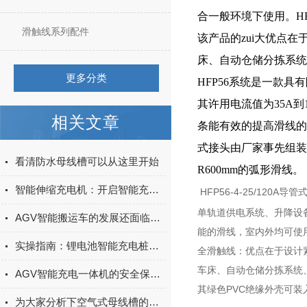
合一般环境下使用。HFP
滑触线系列配件
该产品的zui大优点
床、自动仓储分拣系统
更多分类
HFP56系统是一款
其许用电流值为35A
相关文章
条能有效的提高滑线的
式接头由厂家事先组装在
看清防水母线槽可以从这里开始
R600mm的弧形滑线。
智能伸缩充电机：开启智能充电新体验
HFP56-4-25/12
单轨道供电系统、升降设备
AGV智能搬运车的发展还面临着一些挑战和问题
能的滑线，室内外均可使用。
实操指南：锂电池智能充电桩安装使用 —— 接线步骤与故障排查
全滑触线：优点在于设计紧
车床、自动仓储分拣系统、
AGV智能充电一体机的安全保护机制与故障诊断方法
其绿色PVC绝缘外壳可装
为大家分析下空气式母线槽的储存事项