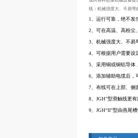
成向各种起重机械设备提
线：机械强度大、不易弯
1、
运行可靠，绝不发
2、
可在高温、高粉尘
3、
机械
强度大、不易
4、
可根据用户需要设定
5、
采用铜或铜铝导体
6、
添加辅助电缆后，
7、
布线可在上部、侧
8、
JGH
”型滑触线更
9、
JGH
“
II
”型由燕尾