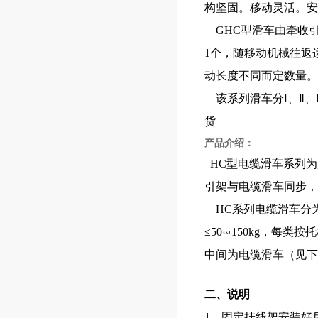
构坚固。移动灵活。安
GHC型滑车由牵收
1个，随移动机械往返
动长度不同而定数量。
该系列滑车分Ⅰ、Ⅱ、Ⅲ
货
产品介绍：
HC型电缆滑车系列为
引架与电缆滑车同步，
HC系列电缆滑车分为
≤50∽150kg，
中间为电缆滑车（见下
二、说明
1、固定挂线架安装好