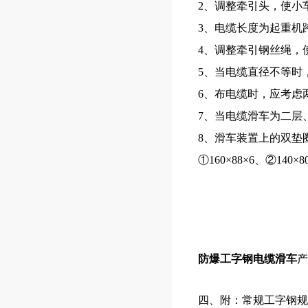
2
、调整牵引头，使小
3
、电缆长度为起重机
4
、调整牵引钢丝绳，
5
、当电缆直径不等时
6
、布电缆时，应考虑
7
、当电缆滑车为二层
8
、滑车装置上的双垫
①
160
×
88
×
6
、②
140
×
8
防爆工字钢电缆滑车
产
四、附：常规工字钢规