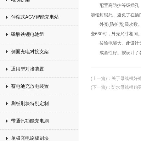
配置高防护等级插孔；空
加铅封锁死，避免了在插
伸缩式AGV智能充电站
外壳(防护壳)级次数。
变630时，外壳尺寸相同
磷酸铁锂电池组
传输电能大。此设计为离
侧面充电对接支架
成套性好。按设计了各
通用型对接装置
(上一篇)
：
关于母线槽好
蓄电池充放电装置
(下一篇)
：
防水母线槽购
刷板刷块特别定制
带通讯功能充电刷
单极充电刷板刷块