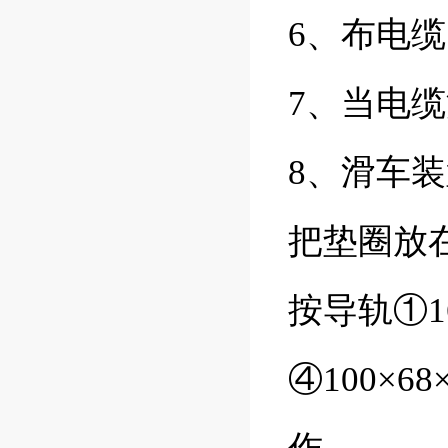
6
、布电缆
7
、当电缆
8
、滑车装
把垫圈放
按导轨①
1
④
100
×
68