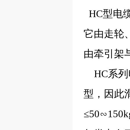
HC型电
它由走轮
由牵引架
HC系列
型，因此滑
≤50∽1