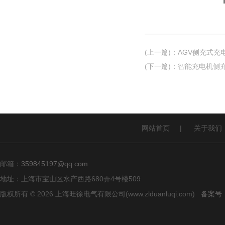
(上一篇)
：
AGV侧充式充
(下一篇)
：
智能充电机侧
网站首页
|
关于我们
邮箱：
359845197@qq.com
地址：上海市宝山区水产西路680弄4号楼509
版权所有 © 2026 上海旺徐电气有限公司(www.zlduanluqi.com)
备案号：