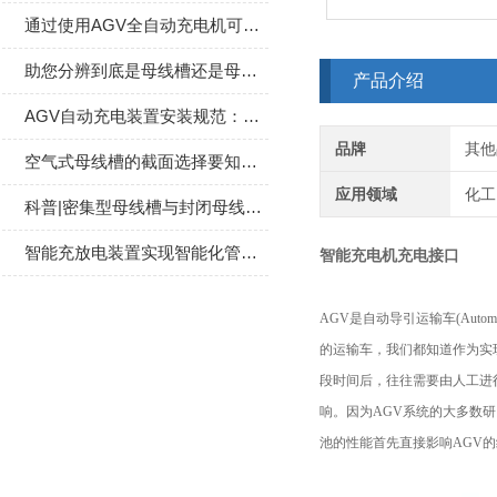
通过使用AGV全自动充电机可以大大提高AGV的运行效率和充电效率
助您分辨到底是母线槽还是母线桥？
产品介绍
AGV自动充电装置安装规范：定位精度校准、安全防护（防过载）与布线要点
品牌
其他
空气式母线槽的截面选择要知道哪些？
应用领域
化工
科普|密集型母线槽与封闭母线槽的特点说明
智能充放电装置实现智能化管理和控制蓄电池的充放电过程
智能充电机充电接口
AGV是自动导引运输车(Auto
的运输车，我们都知道作为实
段时间后，往往需要由人工进
响。因为AGV系统的大多数
池的性能首先直接影响AGV