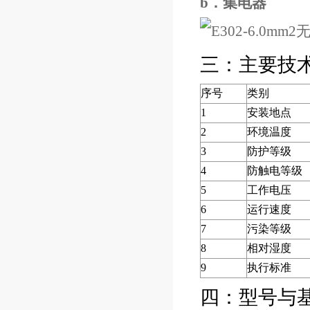
b．集电器
三：主要技
序号
类别
1
安装地点
2
环境温度
3
防护等级
4
防触电等级
5
工作电压
6
运行速度
7
污染等级
8
相对湿度
9
执行标准
四：型号与