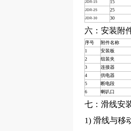
15
JDR-15
25
JDR-25
30
JDR-30
六：安装附
序号
附件名称
1
安装板
2
组装夹
3
连接器
4
供电器
5
断电段
6
喇叭口
七：滑线安
1) 滑线与