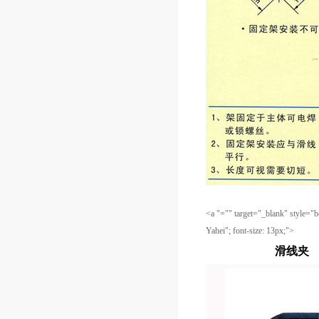
<a "="" target="_blank" style="bo
Yahei"; font-size: 13px;">
滑线夹