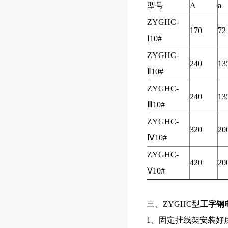
型号
A
a
ZYGHC-
170
72
Ⅰ10#
ZYGHC-
240
13
Ⅱ10#
ZYGHC-
240
13
Ⅲ10#
ZYGHC-
320
20
Ⅳ10#
ZYGHC-
420
20
Ⅴ10#
三、ZYGHC型
工字钢
1
、固定挂线架安装好