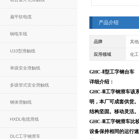
扁平软电缆
产品介绍
铜电车线
品牌
其他
U10型滑触线
应用领域
化工
单级安全滑触线
GHC-Ⅱ型工字钢台车
详细介绍：
多级管式安全滑触线
GHC-Ⅲ工字钢滑车
该系
明，本厂可成套供货。
钢体滑触线
结构坚固。移动灵活。
HXDL电缆滑线
GHC-Ⅲ工字钢滑车
比
设备保持相同的运行速
DLC工字钢滑车