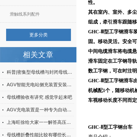
性。
其在室内、室外、多尘
滑触线系列配件
组成，牵引滑车跟随移
GHC-Ⅲ型工字钢滑
更多分类
固。移动灵活。安全可
中间电缆滑车将电缆悬
相关文章
滑车固定在工字钢导轨末端
数工字钢，可在时注明
科普|密集型母线槽与封闭母线槽的特点说明
GHC-Ⅲ型工字钢滑
AGV智能充电站侧充装置安装调试、日常维护与使用注意事项全解
机械配1个，随移动机
母线槽验收有讲究 感觉学起来吧
车视移动长度不同而定
AGV充电装置是一种专为自动导引车（AGV）提供电能的设备
上海旺徐给大家一一解答高压母线槽的用途及安装方法
GHC-Ⅱ型工字钢台车
母线槽折叠性能比较有哪些长处？
产品介绍：