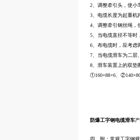
2
、调整牵引头，使小
3
、电缆长度为起重机
4
、调整牵引钢丝绳，
5
、当电缆直径不等时
6
、布电缆时，应考虑
7
、当电缆滑车为二层
8
、滑车装置上的双垫
①
160
×
88
×
6
、②
140
×
8
防爆工字钢电缆滑车
产
四、附：常规工字钢规