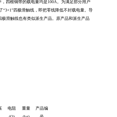
中，四根铜带的载电量均是100A。为满足部分用户
“3+1”四极滑触线，即把零线降低不封载电量。导
四极滑触线也有类似派生产品。原产品和派生产品
压
电阻
重量
产品编
(Ω)
(kg)
号