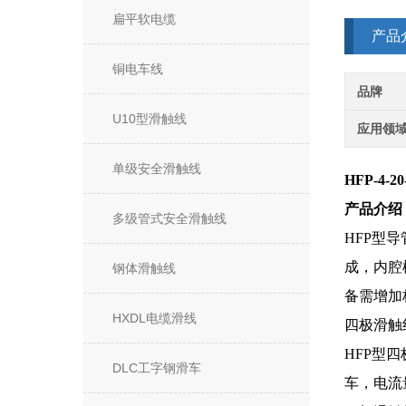
扁平软电缆
产品
铜电车线
品牌
U10型滑触线
应用领
单级安全滑触线
HFP-4-
产品介绍
多级管式安全滑触线
HFP型
成，内腔
钢体滑触线
备需增加
HXDL电缆滑线
四极滑触
HFP型
DLC工字钢滑车
车，电流