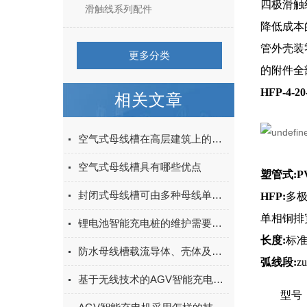
四极滑触
滑触线系列配件
降低成本
管外壳装
更多分类
的附件全
HFP-4-
相关文章
空气式母线槽在高层建筑上的应用
空气式母线槽具有哪些优点
塑管式:P
封闭式母线槽可由多种母线单元组成，它们分别是？
HFP:
多极
单相铜排宽
锂电池智能充电桩的维护需要注意什么？
长度:
标准
防水母线槽载流导体、壳体及绝缘材料组成分析
弧线段:
z
基于无线技术的AGV智能充电系统探索与实践
型号