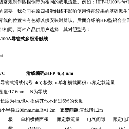
线常规制作四根铜带为相同的载电流量。例如：HFP4U100型号
的需要，我公司在原四极滑触线不影响使用性能较果的基础派生了
零线的位置带有色标以供安装时辨认。后面介绍的HFJ型铝合金
部相同。两种产品供用户选择，其对照型号：
20-100A导管式多极滑触线
VC 滑线编码:HFP-4(5)-n/m
导管式滑线代号 4(5):极数 n:单相横截面积 m:额定载流量
度:17.6mm N为零线
长度为4m,也可提供其他不超过6米的长度
ui小半径1200mm.min.R=1.2m
支架间距:
直线段1.2m
极
单相横截面积
额定载流量
电气间隙
额定电
数
(MM²)
(A)
(mm)
(V)