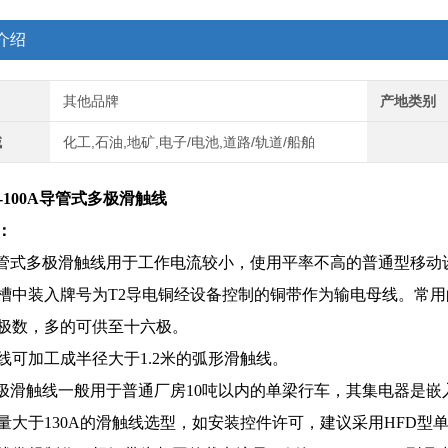
介绍
其他品牌
产地类别
域
化工,石油,地矿,电子/电池,道路/轨道/船舶
20-100A导管式多极滑触线
：
导管式多极滑触线用于工作电流较小，使用平率不高的普通型移动
槽中装入牌号为T2导电铜经设备控制的铜带作为输电母线。常
极数，多的可供至十六极。
线可加工成半径大于1.2米的弧形滑触线。
四极滑触线一般用于普通厂房10吨以内的单梁行车，其集电器是嵌
量大于130A的滑触线选型，如安装控件许可，建议采用HFD型