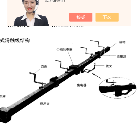
助您的吗？
HFP4U80
HFP3x15+1x10
180A
HFP4U100
HFP3x25+1x10
230A
HFP4U130
HFP3x35+1x15