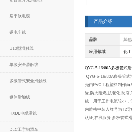
扁平软电缆
产品介绍
铜电车线
品牌
其他
U10型滑触线
应用领域
化工
单级安全滑触线
QYG-5-16/80A多极管式
QYG-5-16/80A多
多级管式安全滑触线
壳由PVC工程塑料制作而
缘,防火阻燃,抗老化,防腐
钢体滑触线
线：用于工作电流较小，使
内腔槽中装入牌号为T2导电
HXDL电缆滑线
认证,在线服务.多极管式
DLC工字钢滑车