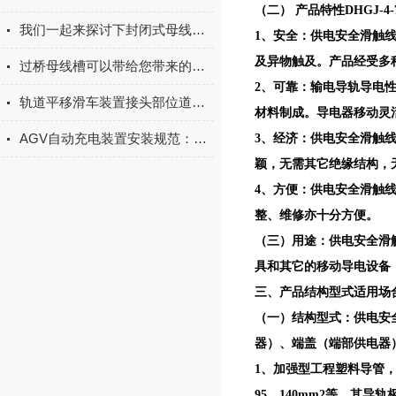
（二） 产品特性DHGJ-
我们一起来探讨下封闭式母线槽要怎么安装呢
1、安全：供电安全滑触线
及异物触及。产品经受多
过桥母线槽可以带给您带来的好处
2、可靠：输电导轨导电
轨道平移滑车装置接头部位道床变形原因
材料制成。导电器移动灵
AGV自动充电装置安装规范：定位精度校准、安全防护（防过载）与布线要点
3、经济：供电安全滑触
颖，无需其它绝缘结构，
4、方便：供电安全滑触
整、维修亦十分方便。
（三）用途：供电安全滑
具和其它的移动导电设备
三、产品结构型式适用场合
（一）结构型式：供电安
器）、端盖（端部供电器
1、加强型工程塑料导管，其
95、140mm2等。其导轨