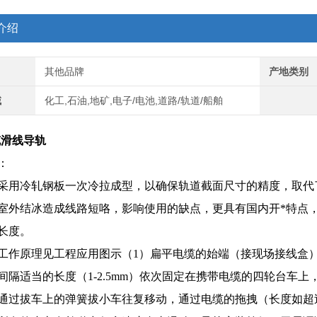
介绍
其他品牌
产地类别
域
化工,石油,地矿,电子/电池,道路/轨道/船舶
电缆滑线导轨
：
采用冷轧钢板一次冷拉成型，以确保轨道截面尺寸的精度，取代
室外结冰造成线路短咯，影响使用的缺点，更具有国内开*特点，
长度。
工作原理见工程应用图示（1）扁平电缆的始端（接现场接线盒
间隔适当的长度（1-2.5mm）依次固定在携带电缆的四轮台车
通过拔车上的弹簧拔小车往复移动，通过电缆的拖拽（长度如超过