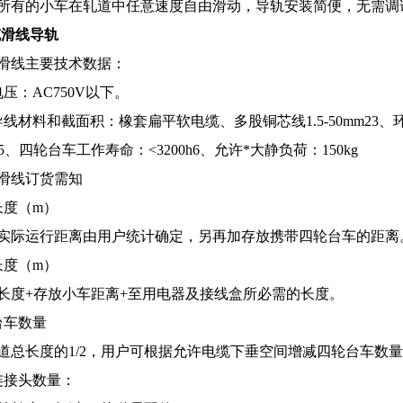
所有的小车在轧道中任意速度自由滑动，导轨安装简便，无需调
电缆滑线导轨
滑线主要技术数据：
压：AC750V以下。
线材料和截面积：橡套扁平软电缆、多股铜芯线1.5-50mm23、环境
min5、四轮台车工作寿命：<3200h6、允许*大静负荷：150kg
滑线订货需知
长度（m）
实际运行距离由用户统计确定，另再加存放携带四轮台车的距离
长度（m）
长度+存放小车距离+至用电器及接线盒所必需的长度。
台车数量
道总长度的1/2，用户可根据允许电缆下垂空间增减四轮台车数
连接头数量：