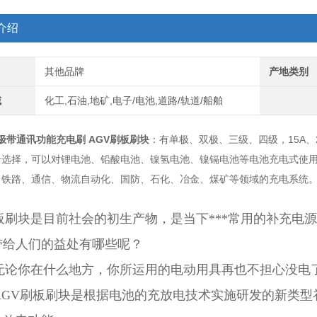
介绍
其他品牌
产地类别
域
化工,石油,地矿,电子/电池,道路/轨道/船舶
四极带通讯功能充电刷 AGV刷板刷块
：有单极、双极、三级、四级，15A、20A
号选择，可以对锂电池、铅酸电池、镍氢电池、镍镉电池等电池充电式使用
、铁路、通信、物流自动化、国防、石化、冶金、煤矿等领域的充电系统
板刷块是目前社会的初生产物，是当下***常用的补充电
带给人们的益处有哪些呢？
论你在什么地方，你所运用的电动用具再也不担心没电
GV刷板刷块是根据电池的充放电技术实施研发的新类型