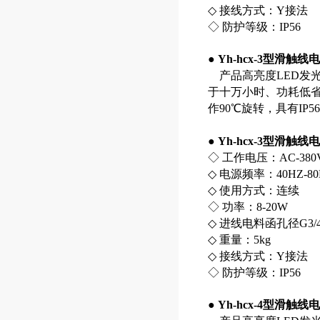
◇ 接线方式：Y接法
◇ 防护等级：IP56
●
Yh-hcx-3型滑触
产品高亮度LED发光
于十万小时、功耗低
作90℃旋转，具有IP
●
Yh-hcx-3型滑触
◇ 工作电压：AC-380
◇ 电源频率：40HZ-80
◇ 使用方式：连续
◇ 功率：8-20W
◇ 进线电料函孔径G3/4
◇ 重量：5kg
◇ 接线方式：Y接法
◇ 防护等级：IP56
●
Yh-hcx-4型滑触