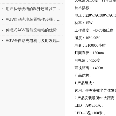
大视角为150度，行车驾
技术指标：
用户从母线槽的温升还可以了解到哪些问题？
电压：220V/AC380V/AC 30
AGV自动充电装置操作步骤，安装定位对接调试联动控制系统使用教程
功率：15W
伸缩式AGV智能充电站的优势体现在哪里？
工作温度：-40-70摄氏度
湿度：10%-90%
AGV全自动充电机可及时发现电池的异常情况并进行处理
寿命：≥100000小时
灯面直径：150mm
可视角：>150度
可视距离：>400m
产品结构：
1.产品组成：
选用元件有高效半导体发
2.产品安装场所zui大距离
LED—A型≤50米，
LED—B型≤100米，