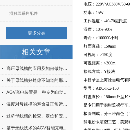
电压：220V/AC380V/50-6
功率：15W
滑触线系列配件
工作温度：-40-70摄氏度
湿度：10%-90%
更多分类
寿命：≥100000小时
灯面直径：150mm
相关文章
可视角：>150度
可视距离：>300m
高压母线槽的应用及如何做好维护
接线方式：Y接法
关于母线槽好处你不知道的那些事！
本目录是上海徐吉电气有
型号：ABC-hcx-150
AGV充电装置是一种专为自动导引车（AGV）提供电能的设备
灯盘直径：150mm外型尺寸：7
温度对母线槽的寿命及正常运作有哪些影响？
是专门用于实时监视行车
极管制成，分三种颜色（
过桥母线槽的检查、定位和安全性分析
静电粉末喷塑工艺，美观
基于无线技术的AGV智能充电系统探索与实践