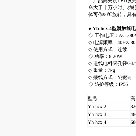
产品高亮度LED发光
命大于十万小时、功
体可作90℃旋转，具有
●
Yh-hcx-4型滑触
◇ 工作电压：AC-380
◇ 电源频率：40HZ-80
◇ 使用方式：连续
◇ 功率：8-20W
◇ 进线电料函孔径G3/4
◇ 重量：7kg
◇ 接线方式：Y接法
◇ 防护等级：IP56
型号
高
Yh-hcx-2
32
Yh-hcx-3
48
Yh-hcx-4
68