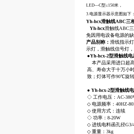
LED—C型≤150米，
3.电源显示器示意图如下
Yh-hcx滑触线AB
Yh-hcx
滑触线ABC
免因用电设备电源的缺
产品别称：
滑线指示灯
示灯，滑触线信号灯，
●
Yh-hcx-2型滑触
本产品采用进口超高亮
高、寿命大于十万小
致；灯体可作90℃旋
●
Yh-hcx-2型滑触
◇ 工作电压：AC-380
◇ 电源频率：40HZ-80
◇ 使用方式：连续
◇ 功率：8-20W
◇ 进线电料函孔径G3/4
◇ 重量：3kg