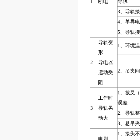
导轨
1
断电
3、导轨
4、单导
5、导轨
导轨变
1、环境
形
2
导电器
2、吊夹
运动受
阻
1、拨叉
工作时
误差
3
导轨晃
2、导轨
动大
3、悬吊
1、接头
电刷