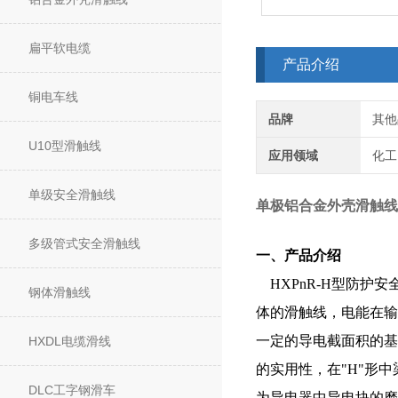
扁平软电缆
产品介绍
铜电车线
品牌
其他
U10型滑触线
应用领域
化工
单级安全滑触线
单极铝合金外壳滑触线
多级管式安全滑触线
一、产品介绍
HXPnR-H型防护
钢体滑触线
体的
滑触线
，电能在输
一定的导电截面积的基
HXDL电缆滑线
的
实用性，在"H"形
DLC工字钢滑车
为导电器中导电块的磨