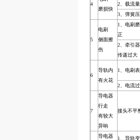
4
2、载流
磨损快
3、弹簧
1、电刷
电刷
正
5
侧面擦
2、牵引
伤
传递过大
导轨内
1、电刷
6
有火花
2、电流
导电器
行走
7
接头不平
有较大
异响
导电器
1、导轨