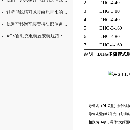
我们一起来探讨下封闭式母线槽要怎么安装呢
2
DHG-4-40
3
DHG-3-80
过桥母线槽可以带给您带来的好处
4
DHG-4-40
轨道平移滑车装置接头部位道床变形原因
5
DHG-3-160
AGV自动充电装置安装规范：定位精度校准、安全防护（防过载）与布线要点
6
DHG-4-80
7
DHG-4-160
说明：
DHG多极管式
导管式（DHG型）滑触线
导管式滑触线外壳由高强度
相数为16极，导体*大截面可