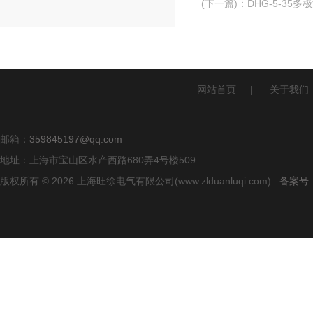
(下一篇)
：
DHG-5-35多
网站首页
|
关于我们
邮箱：
359845197@qq.com
地址：上海市宝山区水产西路680弄4号楼509
版权所有 © 2026 上海旺徐电气有限公司(www.zlduanluqi.com)
备案号：