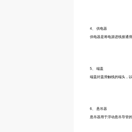
4、 供电器
供电器是将电源进线接通
5、 端盖
端盖封盖滑触线的端头，
6、 悬吊器
悬吊器用于浮动悬吊导管