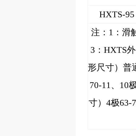
HXTS-95
注：
1
：
滑
3
：
HXTS
外
形尺寸）普
70-11
、
10
寸）
4
极
63-