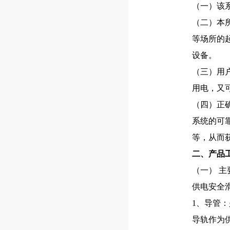
（一）该
（二）本
等场所的
设备。
（三）用
用电，又
（四）正
系统的可
等，从而
二、产品
（一） 
供电安全
1、导管
导轨作为