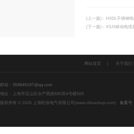
(上一篇)
：
HXDL不锈钢
(下一篇)
：
X3J3移动电
网站首页
|
关于我们
邮箱：
359845197@qq.com
地址：上海市宝山区水产西路680弄4号楼509
版权所有 © 2026 上海旺徐电气有限公司(www.zlduanluqi.com)
备案号：