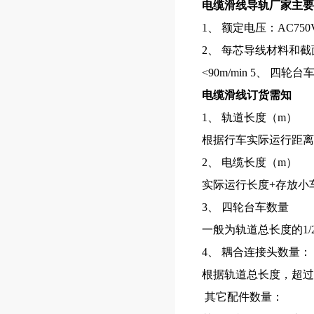
电缆滑线导轨厂家
主要
1
、
额定电压：
AC750
2
、
每芯导线材料和截
<90m/min 5
、
四轮台
电缆滑线订货需知
1
、
轨道长度（
m
）
根据行车实际运行距离
2
、
电缆长度（
m
）
实际运行长度
+
存放小
3
、
四轮台车数量
一般为轨道总长度的
1/
4
、
耦合连接头数量：
根据轨道总长度，超过
其它配件数量：