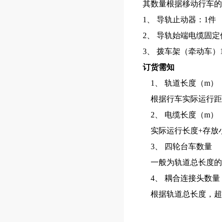
其数量根据移动行车的
1
、
导轨止动器：
1
件
2
、
导轨始端电缆固定
3
、
拨车架（牵动车）
订货需知
1
、
轨道长度（
m
）
根据行车实际运行距
2
、
电缆长度（
m
）
实际运行长度
+
存放
3
、
四轮台车数量
一般为轨道总长度的
4
、
耦合连接头数量
根据轨道总长度，超