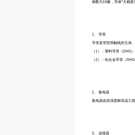
相数为16极，导体*大截面可
1、 导管
导管是管型滑触线的主体
（1）：塑料导管（DHG
（2）：铝合金导管（DH
2、 集电器
集电器由高强度耐高温工
3、 连接器