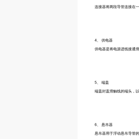
连接器将两段导管连接在
4、 供电器
供电器是将电源进线接通
5、 端盖
端盖封盖滑触线的端头，
6、 悬吊器
悬吊器用于浮动悬吊导管